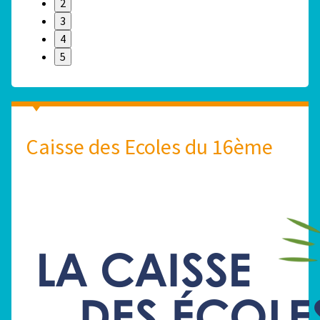
2
3
4
5
Caisse des Ecoles du 16ème