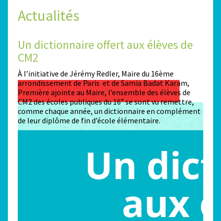
Actualités
Un dictionnaire offert aux élèves de
Des
CM2
Sta
n
À l’initiative de Jérémy Redler, Maire du 16ème
130 é
 dans
arrondissement de Paris et de Samia Badat Karam,
stade
Première ajointe au Maire, l’ensemble des élèves de
conco
CM2 des écoles publiques du 16ᵉ se sont vu remettre,
la ma
comme chaque année, un dictionnaire en complément
Paris
de leur diplôme de fin d’école élémentaire.