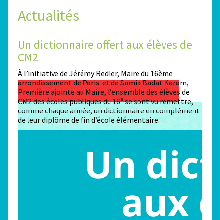
Actualités
Un dictionnaire offert aux élèves de
Des
CM2
Sta
n
À l’initiative de Jérémy Redler, Maire du 16ème
130 é
 dans
arrondissement de Paris et de Samia Badat Karam,
stade
Première ajointe au Maire, l’ensemble des élèves de
conco
CM2 des écoles publiques du 16ᵉ se sont vu remettre,
la ma
comme chaque année, un dictionnaire en complément
Paris
de leur diplôme de fin d’école élémentaire.