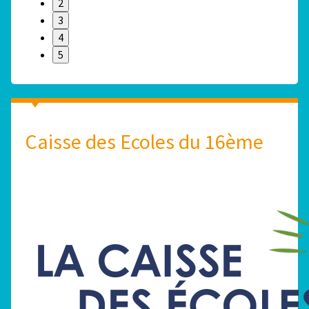
2
3
4
5
Caisse des Ecoles du 16ème