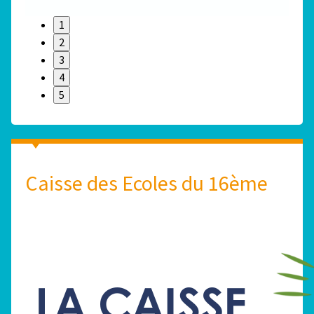
1
2
3
4
5
Caisse des Ecoles du 16ème