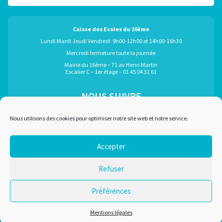
Caisse des Ecoles du 16ème
Lundi Mardi Jeudi Vendredi 9h00-12h00 et 14h00-16h30
Mercredi fermeture toute la journée
Mairie du 16ème – 71 av Henri Martin
Escalier C – 1er étage – 01 45 04 31 61
NOUS SUIVRE
ÉGALEMENT GRÂCE À :
Nous utilisons des cookies pour optimiser notre site web et notre service.
Accepter
Marchés publics
Plan du site
Refuser
Recrutement
Mentions légales
Liens utiles
Nous contacter
Préférences
Conditions d'utilisation
Mentions légales