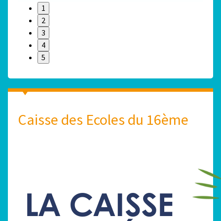
1
2
3
4
5
Caisse des Ecoles du 16ème