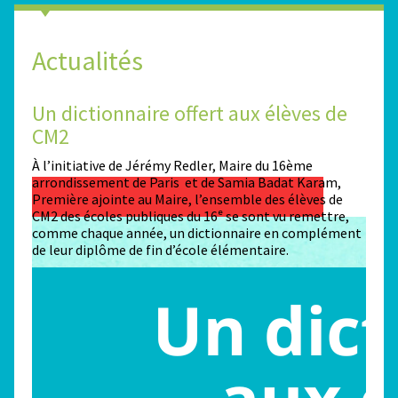
Actualités
Un dictionnaire offert aux élèves de
Des
CM2
Sta
n
À l’initiative de Jérémy Redler, Maire du 16ème
130 é
 dans
arrondissement de Paris et de Samia Badat Karam,
stade
Première ajointe au Maire, l’ensemble des élèves de
conco
CM2 des écoles publiques du 16ᵉ se sont vu remettre,
la ma
comme chaque année, un dictionnaire en complément
Paris
de leur diplôme de fin d’école élémentaire.