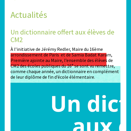
Actualités
Un dictionnaire offert aux élèves de
Des
CM2
Sta
n
À l’initiative de Jérémy Redler, Maire du 16ème
130 é
 dans
arrondissement de Paris et de Samia Badat Karam,
stade
Première ajointe au Maire, l’ensemble des élèves de
conco
CM2 des écoles publiques du 16ᵉ se sont vu remettre,
la ma
comme chaque année, un dictionnaire en complément
Paris
de leur diplôme de fin d’école élémentaire.