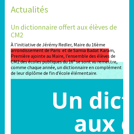
Actualités
Un dictionnaire offert aux élèves de
Des
CM2
Sta
n
À l’initiative de Jérémy Redler, Maire du 16ème
130 é
 dans
arrondissement de Paris et de Samia Badat Karam,
stade
Première ajointe au Maire, l’ensemble des élèves de
conco
CM2 des écoles publiques du 16ᵉ se sont vu remettre,
la ma
comme chaque année, un dictionnaire en complément
Paris
de leur diplôme de fin d’école élémentaire.