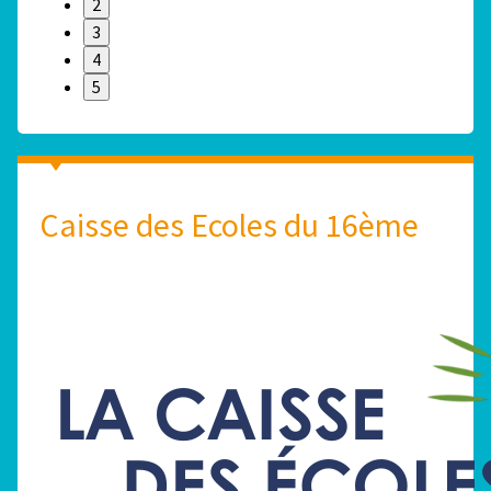
2
3
4
5
Caisse des Ecoles du 16ème