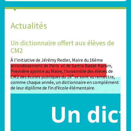
Actualités
Un dictionnaire offert aux élèves de
Des
CM2
Sta
n
À l’initiative de Jérémy Redler, Maire du 16ème
130 é
 dans
arrondissement de Paris et de Samia Badat Karam,
stade
Première ajointe au Maire, l’ensemble des élèves de
conco
CM2 des écoles publiques du 16ᵉ se sont vu remettre,
la ma
comme chaque année, un dictionnaire en complément
Paris
de leur diplôme de fin d’école élémentaire.