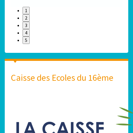
1
2
3
4
5
Caisse des Ecoles du 16ème