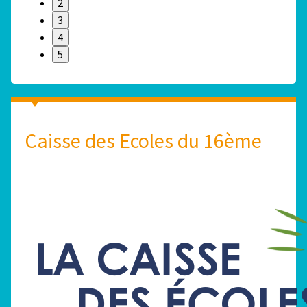
2
3
4
5
Caisse des Ecoles du 16ème