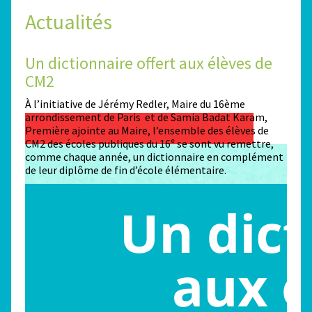
Actualités
Un dictionnaire offert aux élèves de
Des
CM2
Sta
n
À l’initiative de Jérémy Redler, Maire du 16ème
130 é
 dans
arrondissement de Paris et de Samia Badat Karam,
stade
Première ajointe au Maire, l’ensemble des élèves de
conco
CM2 des écoles publiques du 16ᵉ se sont vu remettre,
la ma
comme chaque année, un dictionnaire en complément
Paris
de leur diplôme de fin d’école élémentaire.