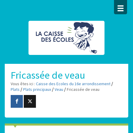
Fricassée de veau
/
Vous êtes ici :
Caisse des Ecoles du 16e arrondissement
/
/
/
Plats
Plats principaux
Veau
Fricassée de veau