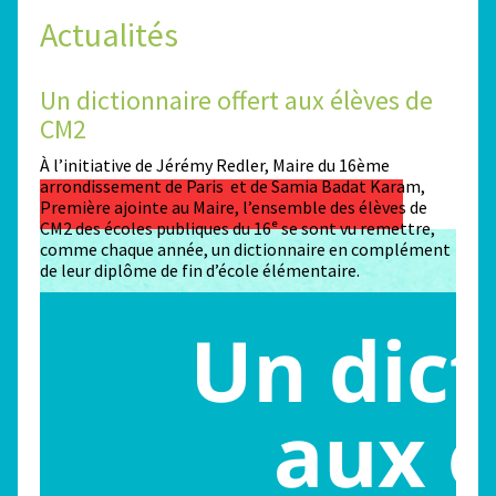
Actualités
Un dictionnaire offert aux élèves de
Des
CM2
Sta
n
À l’initiative de Jérémy Redler, Maire du 16ème
130 é
 dans
arrondissement de Paris et de Samia Badat Karam,
stade
Première ajointe au Maire, l’ensemble des élèves de
conco
CM2 des écoles publiques du 16ᵉ se sont vu remettre,
la ma
comme chaque année, un dictionnaire en complément
Paris
de leur diplôme de fin d’école élémentaire.