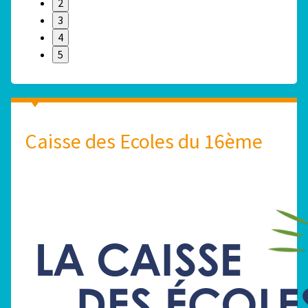
2
3
4
5
Caisse des Ecoles du 16ème