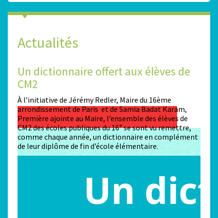
Actualités
Un dictionnaire offert aux élèves de
Des
CM2
Sta
n
À l’initiative de Jérémy Redler, Maire du 16ème
130 é
 dans
arrondissement de Paris et de Samia Badat Karam,
stade
Première ajointe au Maire, l’ensemble des élèves de
conco
CM2 des écoles publiques du 16ᵉ se sont vu remettre,
la ma
comme chaque année, un dictionnaire en complément
Paris
de leur diplôme de fin d’école élémentaire.