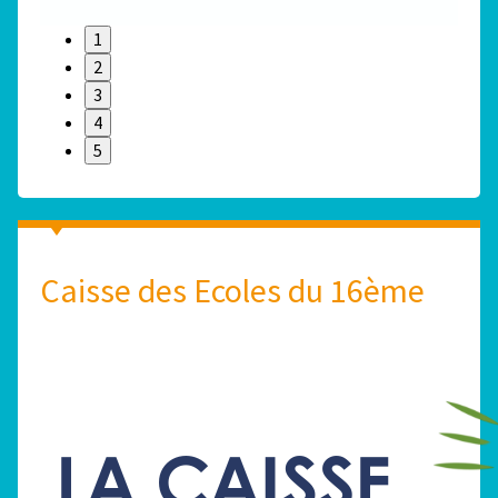
1
2
3
4
5
Caisse des Ecoles du 16ème