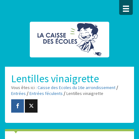
Lentilles vinaigrette
/
Vous êtes ici :
Caisse des Ecoles du 16e arrondissement
/
/
Entrées
Entrées féculents
Lentilles vinaigrette