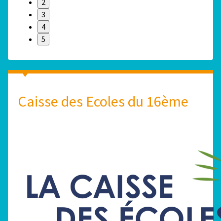
2
3
4
5
Caisse des Ecoles du 16ème