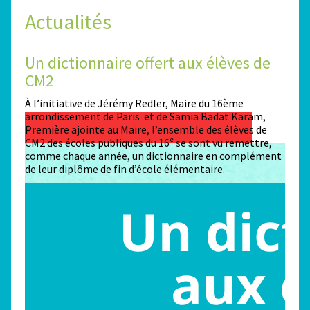
Actualités
Un dictionnaire offert aux élèves de
Des
CM2
Sta
n
À l’initiative de Jérémy Redler, Maire du 16ème
130 é
 dans
arrondissement de Paris et de Samia Badat Karam,
stade
Première ajointe au Maire, l’ensemble des élèves de
conco
CM2 des écoles publiques du 16ᵉ se sont vu remettre,
la ma
comme chaque année, un dictionnaire en complément
Paris
de leur diplôme de fin d’école élémentaire.