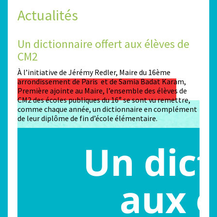
Actualités
Un dictionnaire offert aux élèves de
Des
CM2
Sta
n
À l’initiative de Jérémy Redler, Maire du 16ème
130 é
 dans
arrondissement de Paris et de Samia Badat Karam,
stade
Première ajointe au Maire, l’ensemble des élèves de
conco
CM2 des écoles publiques du 16ᵉ se sont vu remettre,
la ma
comme chaque année, un dictionnaire en complément
Paris
de leur diplôme de fin d’école élémentaire.