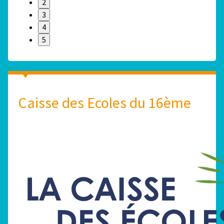
2
3
4
5
Caisse des Ecoles du 16ème