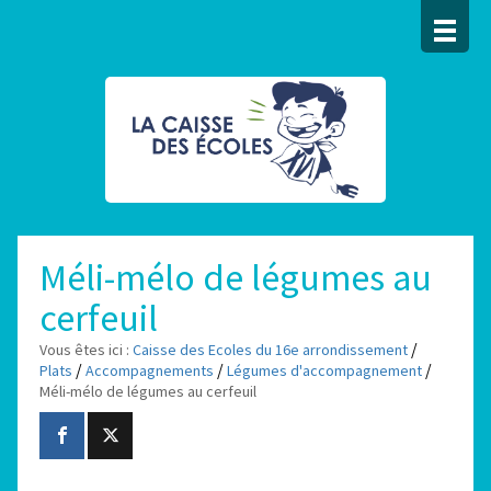
Méli-mélo de légumes au
cerfeuil
/
Vous êtes ici :
Caisse des Ecoles du 16e arrondissement
/
/
/
Plats
Accompagnements
Légumes d'accompagnement
Méli-mélo de légumes au cerfeuil