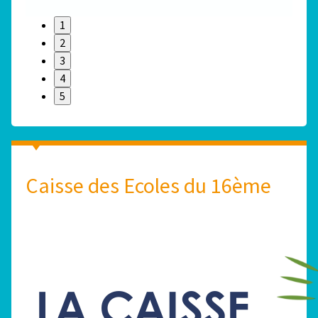
1
2
3
4
5
Caisse des Ecoles du 16ème