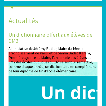
Actualités
Un dictionnaire offert aux élèves de
Des
CM2
Sta
n
À l’initiative de Jérémy Redler, Maire du 16ème
130 é
 dans
arrondissement de Paris et de Samia Badat Karam,
stade
Première ajointe au Maire, l’ensemble des élèves de
conco
CM2 des écoles publiques du 16ᵉ se sont vu remettre,
la ma
comme chaque année, un dictionnaire en complément
Paris
de leur diplôme de fin d’école élémentaire.