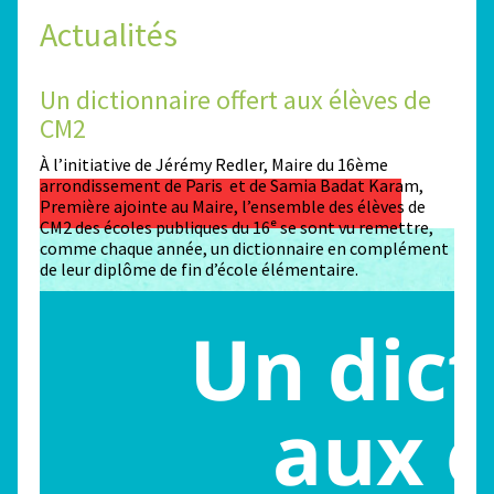
Actualités
Un dictionnaire offert aux élèves de
Des
CM2
Sta
n
À l’initiative de Jérémy Redler, Maire du 16ème
130 é
 dans
arrondissement de Paris et de Samia Badat Karam,
stade
Première ajointe au Maire, l’ensemble des élèves de
conco
CM2 des écoles publiques du 16ᵉ se sont vu remettre,
la ma
comme chaque année, un dictionnaire en complément
Paris
de leur diplôme de fin d’école élémentaire.