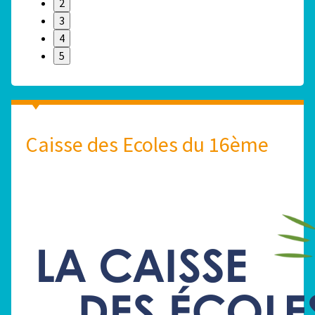
2
3
4
5
Caisse des Ecoles du 16ème