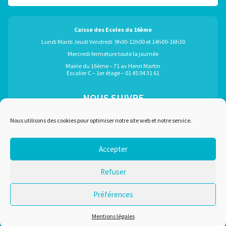
Caisse des Ecoles du 16ème
Lundi Mardi Jeudi Vendredi 9h00-12h00 et 14h00-16h30
Mercredi fermeture toute la journée
Mairie du 16ème – 71 av Henri Martin
Escalier C – 1er étage – 01 45 04 31 61
NOUS SUIVRE
ÉGALEMENT GRÂCE À :
Nous utilisons des cookies pour optimiser notre site web et notre service.
Accepter
Marchés publics
Plan du site
Refuser
Recrutement
Mentions légales
Liens utiles
Nous contacter
Préférences
Conditions d'utilisation
Mentions légales