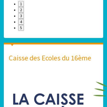
1
2
3
4
5
Caisse des Ecoles du 16ème