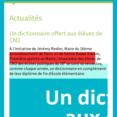
Actualités
Un dictionnaire offert aux élèves de
Des
CM2
Sta
n
À l’initiative de Jérémy Redler, Maire du 16ème
130 é
 dans
arrondissement de Paris et de Samia Badat Karam,
stade
Première ajointe au Maire, l’ensemble des élèves de
conco
CM2 des écoles publiques du 16ᵉ se sont vu remettre,
la ma
comme chaque année, un dictionnaire en complément
Paris
de leur diplôme de fin d’école élémentaire.