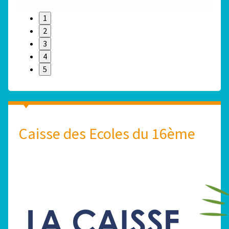
1
2
3
4
5
Caisse des Ecoles du 16ème