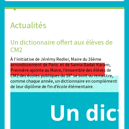
Actualités
Un dictionnaire offert aux élèves de
Des
CM2
Sta
n
À l’initiative de Jérémy Redler, Maire du 16ème
130 é
 dans
arrondissement de Paris et de Samia Badat Karam,
stade
Première ajointe au Maire, l’ensemble des élèves de
conco
CM2 des écoles publiques du 16ᵉ se sont vu remettre,
la ma
comme chaque année, un dictionnaire en complément
Paris
de leur diplôme de fin d’école élémentaire.