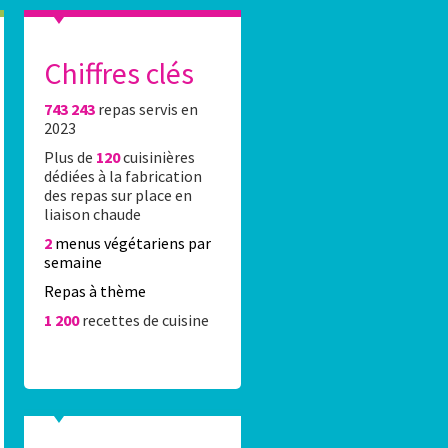
Chiffres clés
743 243
repas servis en
es élèves du 16e réalisent l’affiche Stade Fr
2023
Plus de
120
cuisinières
0 élèves du 16e ont été accueillis Lundi 8 juin 2026 au stade Jean-Bo
dédiées à la fabrication
rticipation au concours de dessin organisé par la Caisse des écoles 
des repas sur place en
rtenariat avec le Stade Français Paris.
liaison chaude
2
menus végétariens par
semaine
Repas à thème
1 200
recettes de cuisine