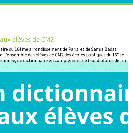
t aux élèves de CM2
D
 Maire du 16ème arrondissement de Paris et de Samia Badat
13
, l’ensemble des élèves de CM2 des écoles publiques du 16ᵉ se
pa
 année, un dictionnaire en complément de leur diplôme de fin
pa