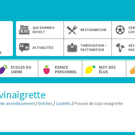
QUI SOMMES-
CEN
RESTAURATION
NOUS ?
LOI
TARIFICATION –
SÉJ
ACTUALITÉS
FACTURATION
VAC
ECOLES DU
ESPACE
MOT DES
16EME
PERSONNEL
ÉLUS
vinaigrette
/
/
/
16e arrondissement
Entrées
Cuidités
Pousse de soja vinaigrette