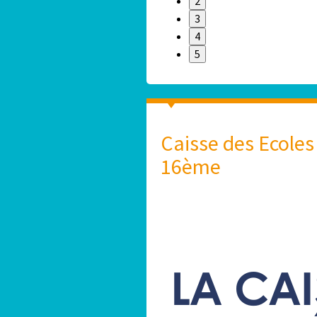
2
3
4
5
Caisse des Ecoles
16ème