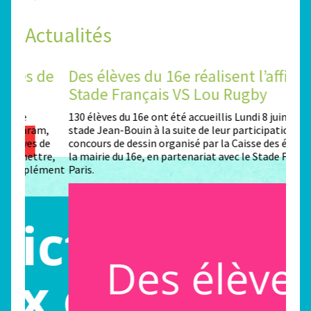
Actualités
de
Des élèves du 16e réalisent l’affiche
Un 
Stade Français VS Lou Rugby
Rol
130 élèves du 16e ont été accueillis Lundi 8 juin 2026 au
Depui
m,
stade Jean-Bouin à la suite de leur participation au
Premi
de
concours de dessin organisé par la Caisse des écoles de
de l’
re,
la mairie du 16e, en partenariat avec le Stade Français
dessi
ément
Paris.
de la
Franç
l’opp