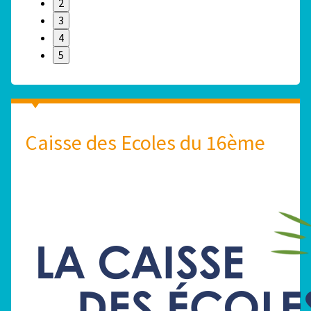
2
3
4
5
Caisse des Ecoles du 16ème