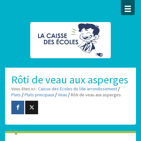
Rôti de veau aux asperges
/
Vous êtes ici :
Caisse des Ecoles du 16e arrondissement
/
/
/
Plats
Plats principaux
Veau
Rôti de veau aux asperges