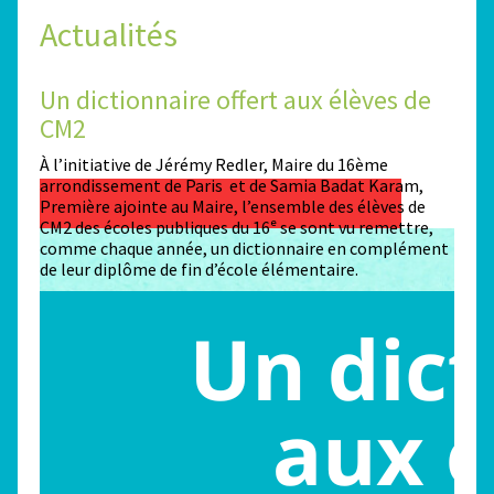
Actualités
Un dictionnaire offert aux élèves de
Des
CM2
Sta
n
À l’initiative de Jérémy Redler, Maire du 16ème
130 é
 dans
arrondissement de Paris et de Samia Badat Karam,
stade
Première ajointe au Maire, l’ensemble des élèves de
conco
CM2 des écoles publiques du 16ᵉ se sont vu remettre,
la ma
comme chaque année, un dictionnaire en complément
Paris
de leur diplôme de fin d’école élémentaire.