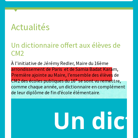
Actualités
Un dictionnaire offert aux élèves de
Des
CM2
Sta
n
À l’initiative de Jérémy Redler, Maire du 16ème
130 é
 dans
arrondissement de Paris et de Samia Badat Karam,
stade
Première ajointe au Maire, l’ensemble des élèves de
conco
CM2 des écoles publiques du 16ᵉ se sont vu remettre,
la ma
comme chaque année, un dictionnaire en complément
Paris
de leur diplôme de fin d’école élémentaire.