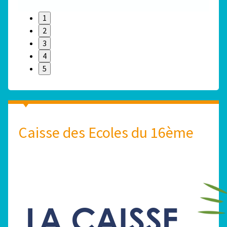
1
2
3
4
5
Caisse des Ecoles du 16ème